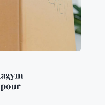
quagym
 pour