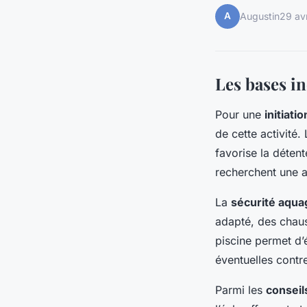
A
Augustin
29 av
Les bases i
Pour une
initiat
de cette activité.
favorise la déten
recherchent une a
La
sécurité aqu
adapté, des chaus
piscine permet d’
éventuelles contre
Parmi les
conseil