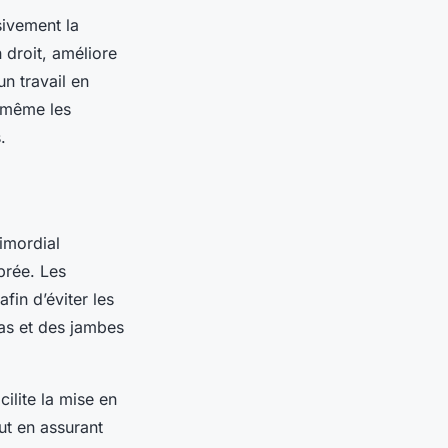
sivement la
 droit, améliore
un travail en
, même les
.
rimordial
brée. Les
fin d’éviter les
as et des jambes
ilite la mise en
ut en assurant