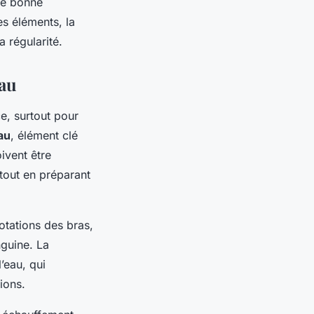
ne bonne
es éléments, la
 régularité.
eau
e, surtout pour
au
, élément clé
oivent être
 tout en préparant
tations des bras,
nguine. La
’eau, qui
ions.