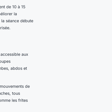
ent de 10 à 15
liorer la
, la séance débute
risée.
accessible aux
roupes
ambes, abdos et
es mouvements de
nches, tous
omme les frites