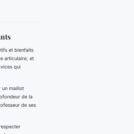
ants
ifs et bienfaits
 articulaire, et
ovices qui
 un maillot
rofondeur de la
professeur de ses
respecter