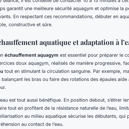
 séance, il est conseillé de consacrer 10 à 15 minutes à ce
 garantit une meilleure sécurité aquagym et optimise la p
ivants. En respectant ces recommandations, débuter en aq
le, constructive et sûre.
chauffement aquatique et adaptation à l’
un
échauffement aquagym
est essentiel pour préparer le co
ercices doux aquagym, réalisés de manière progressive, faci
au
tout en stimulant la circulation sanguine. Par exemple, m
 balançant les bras ou faire des rotations des épaules aide à
ur.
’eau est tout aussi bénéfique. En position debout, s’étirer l
aire tout en profitant de la résistance naturelle de l’eau, limit
iliarisation au milieu aquatique sécurise les débutants, qui
réhension au contact de l’eau.