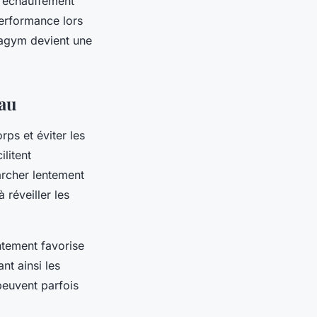
t échauffement
erformance lors
uagym devient une
eau
rps et éviter les
litent
archer lentement
 réveiller les
entement favorise
ant ainsi les
 peuvent parfois