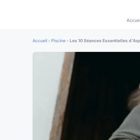
Accuei
Accueil
›
Piscine
›
Les 10 Séances Essentielles d'A