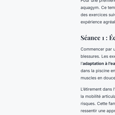
Pour une première
aquagym. Ce temps
des exercices su
expérience agréab
Séance 1 : É
Commencer par 
blessures. Les ex
l’
adaptation à l’e
dans la piscine en
muscles en douce
L’étirement dans l
la mobilité articul
risques. Cette fam
ressentir une app