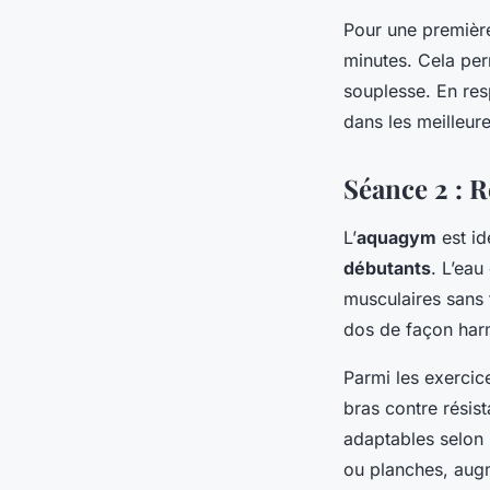
Pour une première
minutes. Cela per
souplesse. En res
dans les meilleure
Séance 2 : 
L’
aquagym
est id
débutants
. L’eau
musculaires sans 
dos de façon har
Parmi les exercic
bras contre résis
adaptables selon l
ou planches, augme