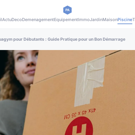
l
Actu
Deco
Demenagement
Equipement
Immo
Jardin
Maison
Piscine
T
quagym pour Débutants : Guide Pratique pour un Bon Démarrage