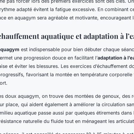
 ne pas forcer lors des premiers exercices sont des clés. U
 rythme adapté évitent la fatigue excessive. En combinant c
ce en aquagym sera agréable et motivante, encourageant la
chauffement aquatique et adaptation à l’
aquagym
est indispensable pour bien débuter chaque séanc
permet une progression douce en facilitant l’
adaptation à l’e
’aise et éviter les blessures. Les exercices d’échauffement d
 progressifs, favorisant la montée en température corporelle
ort.
ces doux aquagym, on trouve des montées de genoux, des ro
r place, qui aident également à améliorer la circulation sa
 milieu aquatique passe aussi par quelques étirements dans l
résistance naturelle du fluide tout en ménageant les articulat