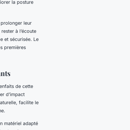
liorer la posture
 prolonger leur
 rester à l’écoute
e et sécurisée. Le
es premières
ants
nfaits de cette
uer d’impact
urelle, facilite le
ne.
un matériel adapté