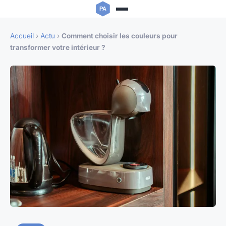
Accueil
›
Actu
›
Comment choisir les couleurs pour
transformer votre intérieur ?