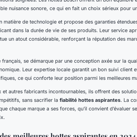
ible nuisance sonore, ce qui en fait un choix sérieux pour un
 matière de technologie et propose des garanties étendues,
icant dans la durée de vie de ses produits. Leur service ap
tue un atout considérable, renforçant la réputation des marq
te français, se démarque par une conception axée sur la qua
nomique. Leur expertise locale garantit un bon suivi client 
ifiques, ce qui conforte leur position parmi les meilleures 
 et autres fabricants incontournables, ils offrent des solutio
pétitifs, sans sacrifier la
fiabilité hottes aspirantes
. La c
 que chaque marque a ses forces, qu’il convient d’évaluer s
ix.
des meilleures hottes aspirantes en 2024