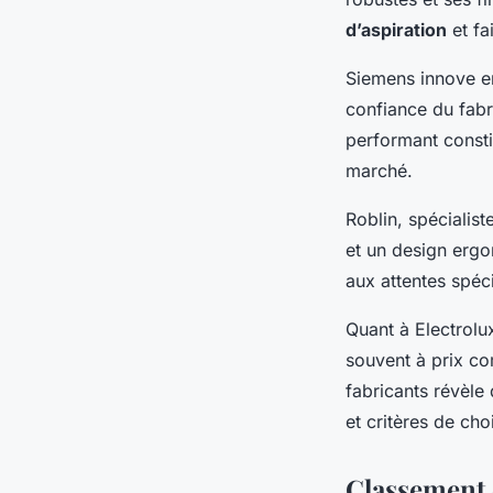
d’aspiration
et fa
Siemens innove en
confiance du fabr
performant consti
marché.
Roblin, spécialis
et un design ergo
aux attentes spéc
Quant à Electrolux
souvent à prix com
fabricants révèle
et critères de cho
Classement 