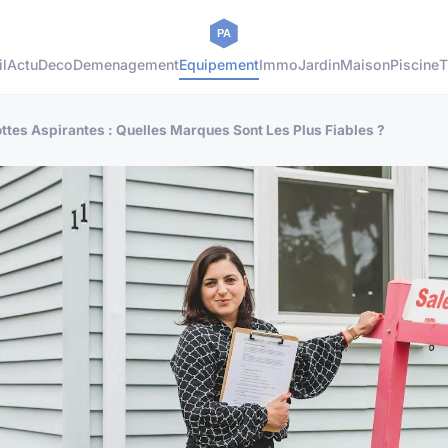
l
Actu
Deco
Demenagement
Equipement
Immo
Jardin
Maison
Piscine
T
ttes Aspirantes : Quelles Marques Sont Les Plus Fiables ?