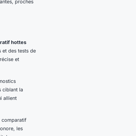
mantes, proches
atif hottes
s et des tests de
récise et
nostics
 ciblant la
 allient
u comparatif
sonore, les