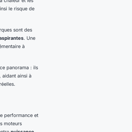
a chaleur et les
nsi le risque de
arques sont des
 aspirantes
. Une
émentaire à
 ce panorama : ils
 aidant ainsi à
éelles.
 de performance et
ses moteurs
entre
puissance