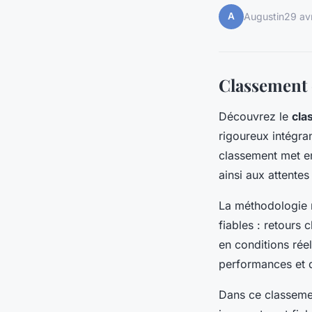
A
Augustin
29 av
Classement 
Découvrez le
cla
rigoureux intégran
classement met en
ainsi aux attente
La méthodologie r
fiables : retours 
en conditions rée
performances et d
Dans ce classemen