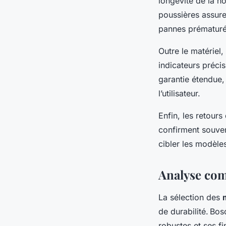
longévité de la h
poussières assure
pannes prématuré
Outre le matériel
indicateurs préci
garantie étendue,
l’utilisateur.
Enfin, les retours
confirment souvent
cibler les modèle
Analyse com
La sélection des
de durabilité. Bos
robustes et ses f