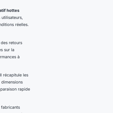
tif hottes
tilisateurs,
ditions réelles.
 des retours
s sur la
ormances à
 récapitule les
es dimensions
mparaison rapide
s fabricants