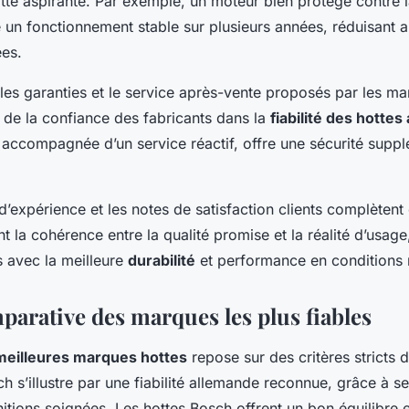
otte aspirante. Par exemple, un moteur bien protégé contre l
 un fonctionnement stable sur plusieurs années, réduisant ai
es.
, les garanties et le service après-vente proposés par les m
s de la confiance des fabricants dans la
fiabilité des hottes
 accompagnée d’un service réactif, offre une sécurité suppl
 d’expérience et les notes de satisfaction clients complètent
 la cohérence entre la qualité promise et la réalité d’usage,
s avec la meilleure
durabilité
et performance en conditions r
parative des marques les plus fiables
meilleures marques hottes
repose sur des critères stricts
ch s’illustre par une fiabilité allemande reconnue, grâce à 
initions soignées. Les hottes Bosch offrent un bon équilibre 