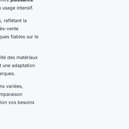
 usage intensif.
 reflétant la
rès-vente
ues fiables sur le
lité des matériaux
et une adaptation
marques.
ns variées,
omparaison
elon vos besoins