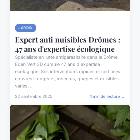
JARDIN
Expert anti nuisibles Drômes :
47 ans d'expertise écologique
Spécialiste en lutte antiparasitaire dans la Drôme,
Eden Vert 3D cumule 47 ans d'expertise
écologique. Ses interventions rapides et certifiées
couvrent rongeurs, insectes, guêpes et nuisibles
variés, ...
22 septembre 2025
4 min de lecture →