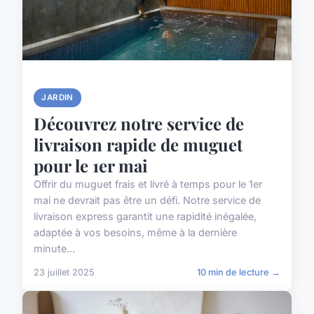
JARDIN
Découvrez notre service de
livraison rapide de muguet
pour le 1er mai
Offrir du muguet frais et livré à temps pour le 1er
mai ne devrait pas être un défi. Notre service de
livraison express garantit une rapidité inégalée,
adaptée à vos besoins, même à la dernière
minute...
23 juillet 2025
10 min de lecture →