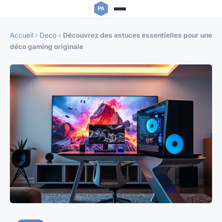
Accueil
›
Deco
›
Découvrez des astuces essentielles pour une
déco gaming originale